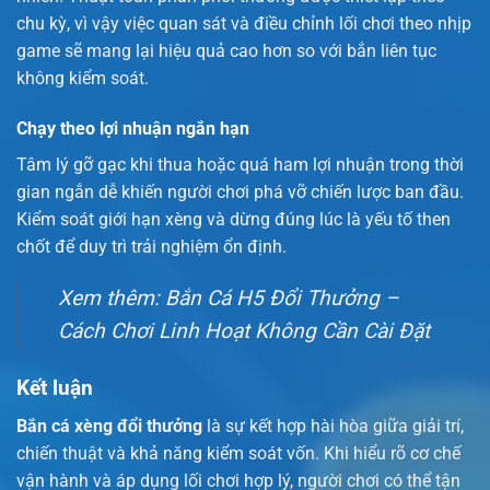
chu kỳ, vì vậy việc quan sát và điều chỉnh lối chơi theo nhịp
game sẽ mang lại hiệu quả cao hơn so với bắn liên tục
không kiểm soát.
Chạy theo lợi nhuận ngắn hạn
Tâm lý gỡ gạc khi thua hoặc quá ham lợi nhuận trong thời
gian ngắn dễ khiến người chơi phá vỡ chiến lược ban đầu.
Kiểm soát giới hạn xèng và dừng đúng lúc là yếu tố then
chốt để duy trì trải nghiệm ổn định.
Xem thêm:
Bắn Cá H5 Đổi Thưởng
–
Cách Chơi Linh Hoạt Không Cần Cài Đặt
Kết luận
Bắn cá xèng đổi thưởng
là sự kết hợp hài hòa giữa giải trí,
chiến thuật và khả năng kiểm soát vốn. Khi hiểu rõ cơ chế
vận hành và áp dụng lối chơi hợp lý, người chơi có thể tận