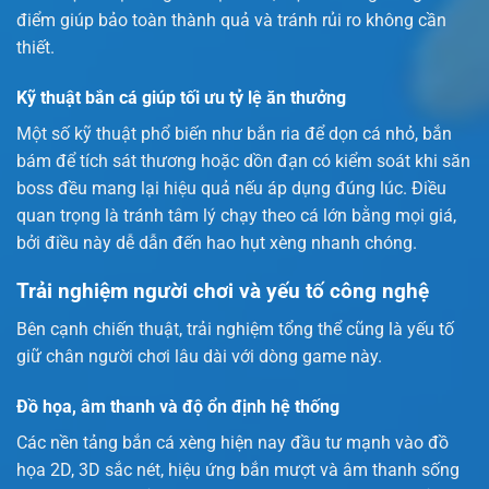
điểm giúp bảo toàn thành quả và tránh rủi ro không cần
thiết.
Kỹ thuật bắn cá giúp tối ưu tỷ lệ ăn thưởng
Một số kỹ thuật phổ biến như bắn ria để dọn cá nhỏ, bắn
bám để tích sát thương hoặc dồn đạn có kiểm soát khi săn
boss đều mang lại hiệu quả nếu áp dụng đúng lúc. Điều
quan trọng là tránh tâm lý chạy theo cá lớn bằng mọi giá,
bởi điều này dễ dẫn đến hao hụt xèng nhanh chóng.
Trải nghiệm người chơi và yếu tố công nghệ
Bên cạnh chiến thuật, trải nghiệm tổng thể cũng là yếu tố
giữ chân người chơi lâu dài với dòng game này.
Đồ họa, âm thanh và độ ổn định hệ thống
Các nền tảng bắn cá xèng hiện nay đầu tư mạnh vào đồ
họa 2D, 3D sắc nét, hiệu ứng bắn mượt và âm thanh sống