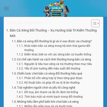
Bỏ
qua
nội
dung
Table of Contents
Bắn Cá Xèng Đổi Thưởng – Xu Hướng Giải Trí Kiếm Thưởng
Mới
Bắn cá xèng đổi thưởng là gì và vì sao được ưa chuộng?
Khái niệm bắn cá xèng trong hệ sinh thái game đổi
thưởng
Điểm khác biệt so với các dòng bắn cá truyền thống
Cơ chế vận hành và cách tính thưởng trong bắn cá xèng
Nguyên lý tiêu hao xèng và trả thưởng theo mục tiêu
Yếu tố ảnh hưởng đến hiệu suất đổi thưởng
Chiến lược chơi bắn cá xèng đổi thưởng hiệu quả
Phân bổ vốn xèng hợp lý theo từng giai đoạn
Kỹ thuật bắn cá giúp tối ưu tỷ lệ ăn thưởng
Trải nghiệm người chơi và yếu tố công nghệ
Đồ họa, âm thanh và độ ổn định hệ thống
Tính bảo mật và minh bạch trong đổi thưởng
Những hiểu lầm phổ biến khi chơi bắn cá xèng
Nhầm lẫn giữa may rủi và thuật toán