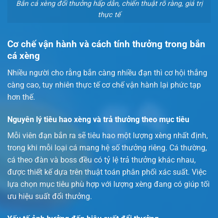
Bắn cá xèng đổi thưởng hấp dẫn, chiến thuật rõ ràng, giá trị
thực tế
Cơ chế vận hành và cách tính thưởng trong bắn
cá xèng
Nhiều người cho rằng bắn càng nhiều đạn thì cơ hội thắng
càng cao, tuy nhiên thực tế cơ chế vận hành lại phức tạp
hơn thế.
Nguyên lý tiêu hao xèng và trả thưởng theo mục tiêu
Mỗi viên đạn bắn ra sẽ tiêu hao một lượng xèng nhất định,
trong khi mỗi loại cá mang hệ số thưởng riêng. Cá thường,
cá theo đàn và boss đều có tỷ lệ trả thưởng khác nhau,
được thiết kế dựa trên thuật toán phân phối xác suất. Việc
lựa chọn mục tiêu phù hợp với lượng xèng đang có giúp tối
ưu hiệu suất đổi thưởng.