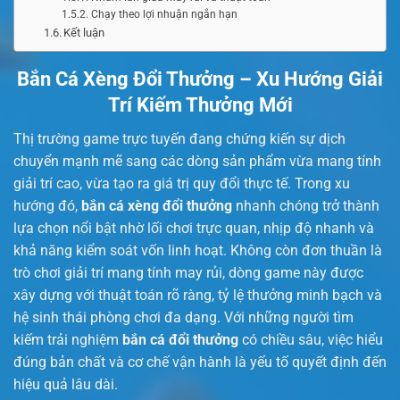
Chạy theo lợi nhuận ngắn hạn
Kết luận
Bắn Cá Xèng Đổi Thưởng – Xu Hướng Giải
Trí Kiếm Thưởng Mới
Thị trường game trực tuyến đang chứng kiến sự dịch
chuyển mạnh mẽ sang các dòng sản phẩm vừa mang tính
giải trí cao, vừa tạo ra giá trị quy đổi thực tế. Trong xu
hướng đó,
bắn cá xèng đổi thưởng
nhanh chóng trở thành
lựa chọn nổi bật nhờ lối chơi trực quan, nhịp độ nhanh và
khả năng kiểm soát vốn linh hoạt. Không còn đơn thuần là
trò chơi giải trí mang tính may rủi, dòng game này được
xây dựng với thuật toán rõ ràng, tỷ lệ thưởng minh bạch và
hệ sinh thái phòng chơi đa dạng. Với những người tìm
kiếm trải nghiệm
bắn cá đổi thưởng
có chiều sâu, việc hiểu
đúng bản chất và cơ chế vận hành là yếu tố quyết định đến
hiệu quả lâu dài.