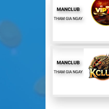
MANCLUB
THAM GIA NGAY
MANCLUB
THAM GIA NGAY