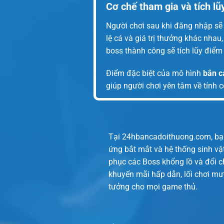
Cơ chế tham gia và tích l
Người chơi sau khi đăng nhập sẽ
lệ cá và giá trị thưởng khác nhau
boss thành công sẽ tích lũy điểm
Điểm đặc biệt của mô hình
bắn c
giúp người chơi yên tâm về tính 
Quy đổi thưởng rõ ràng, k
Thay vì các bước rườm rà, nền tả
Tại
24hbancadoithuong.com
, b
lịch sử chơi và thực hiện đổi thư
ứng bắt mắt và hệ thống sinh vật
thiện, phù hợp cả với người mới l
phục các Boss khổng lồ và đổi c
khuyến mãi hấp dẫn, lối chơi mư
tưởng cho mọi game thủ.