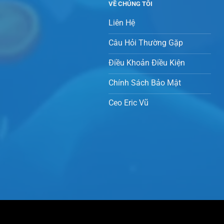
VỀ CHÚNG TÔI
Liên Hệ
Câu Hỏi Thường Gặp
Điều Khoản Điều Kiện
Chính Sách Bảo Mật
Ceo Eric Vũ
Hệ sinh thái game b
Thay vì chỉ dừng lại ở một trò chơ
nhiều phòng chơi, nhiều dòng ga