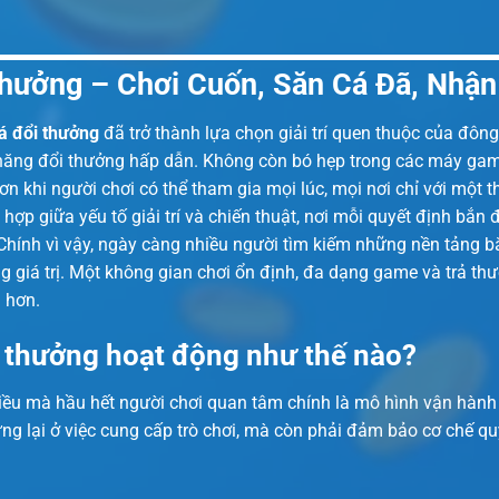
hưởng – Chơi Cuốn, Săn Cá Đã, Nhậ
á đổi thưởng
đã trở thành lựa chọn giải trí quen thuộc của đông
 năng đổi thưởng hấp dẫn. Không còn bó hẹp trong các máy game
n khi người chơi có thể tham gia mọi lúc, mọi nơi chỉ với một thi
 hợp giữa yếu tố giải trí và chiến thuật, nơi mỗi quyết định bắn
hính vì vậy, ngày càng nhiều người tìm kiếm những nền tảng bắ
g giá trị. Một không gian chơi ổn định, đa dạng game và trả thư
m hơn.
i thưởng hoạt động như thế nào?
điều mà hầu hết người chơi quan tâm chính là mô hình vận hàn
ng lại ở việc cung cấp trò chơi, mà còn phải đảm bảo cơ chế qu