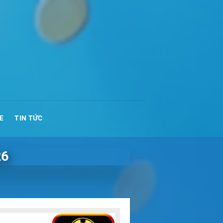
E
TIN TỨC
26