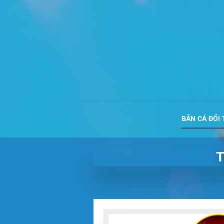
Bỏ
qua
nội
dung
BẮN CÁ ĐỔI
T