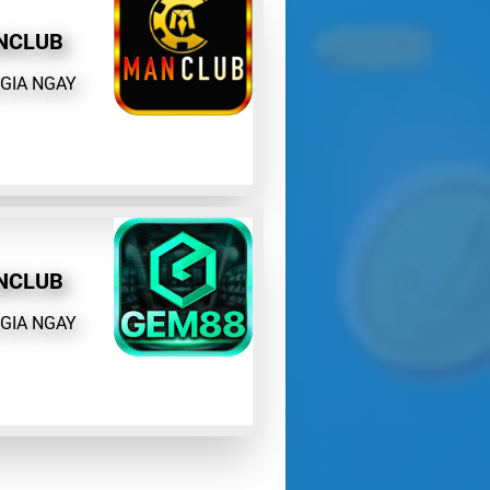
NCLUB
GIA NGAY
NCLUB
GIA NGAY