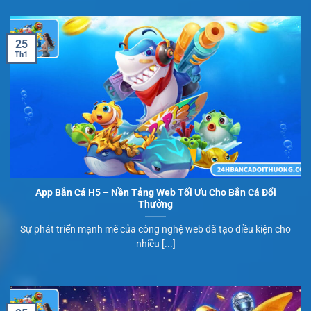
25
Th1
App Bắn Cá H5 – Nền Tảng Web Tối Ưu Cho Bắn Cá Đổi
Thưởng
Sự phát triển mạnh mẽ của công nghệ web đã tạo điều kiện cho
nhiều [...]