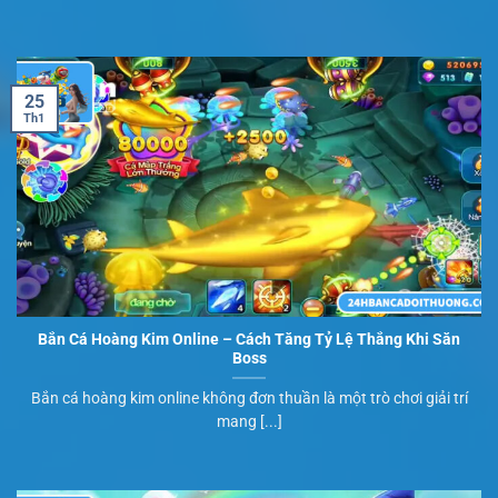
25
Th1
Bắn Cá Hoàng Kim Online – Cách Tăng Tỷ Lệ Thắng Khi Săn
Boss
Bắn cá hoàng kim online không đơn thuần là một trò chơi giải trí
mang [...]