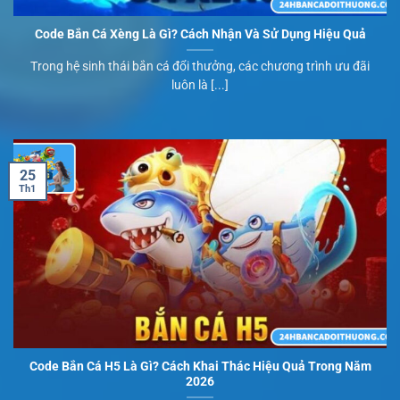
Code Bắn Cá Xèng Là Gì? Cách Nhận Và Sử Dụng Hiệu Quả
Trong hệ sinh thái bắn cá đổi thưởng, các chương trình ưu đãi
luôn là [...]
25
Th1
Code Bắn Cá H5 Là Gì? Cách Khai Thác Hiệu Quả Trong Năm
2026