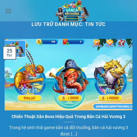
Bỏ
qua
nội
LƯU TRỮ DANH MỤC:
TIN TỨC
dung
25
Th1
Chiến Thuật Săn Boss Hiệu Quả Trong Bắn Cá Hải Vương 3
Trong hệ sinh thái game bắn cá đổi thưởng, bắn cá hải vương 3
được [...]