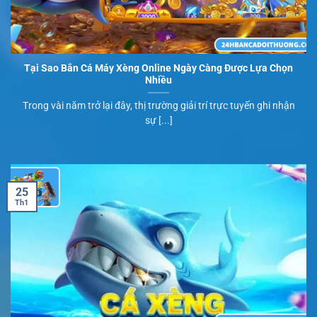
Tại Sao Bắn Cá Máy Xèng Online Ngày Càng Được Lựa Chọn
Nhiều
Trong vài năm trở lại đây, thị trường giải trí trực tuyến ghi nhận
sự [...]
25
Th1