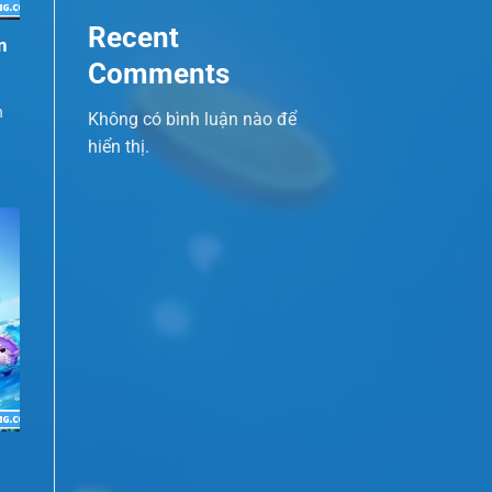
Recent
n
Comments
n
Không có bình luận nào để
hiển thị.