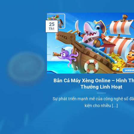
25
Th1
Bắn Cá Máy Xèng Online – Hình T
Thưởng Linh Hoạt
Sự phát triển mạnh mẽ của công nghệ số đã
kiện cho nhiều [...]