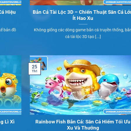
Cá Hiệu
Bắn Cá Tài Lộc 3D – Chiến Thuật Săn Cá Lớ
Ít Hao Xu
kế bản đồ
Không giống các dòng game bắn cá truyền thống, bắ
cá tài lộc 3D tạo [...]
25
Th1
 Lì Xì
Rainbow Fish Bắn Cá: Săn Cá Hiếm Tối Ưu
Xu Và Thưởng