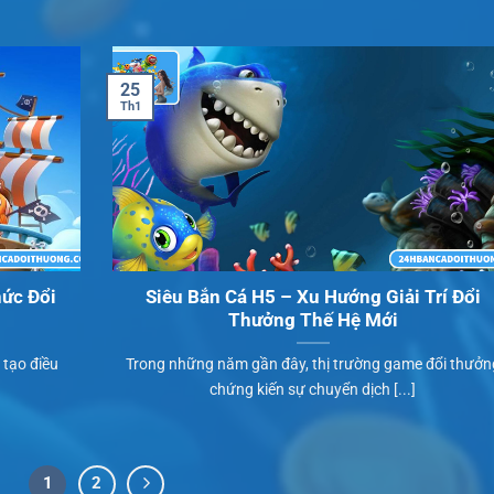
25
Th1
hức Đổi
Siêu Bắn Cá H5 – Xu Hướng Giải Trí Đổi
Thưởng Thế Hệ Mới
 tạo điều
Trong những năm gần đây, thị trường game đổi thưởn
chứng kiến sự chuyển dịch [...]
1
2