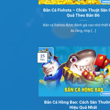
Bắn Cá Fishsta – Chiến Thuật Săn 
Quả Theo Bản Đồ
Bắn cá fishsta được đánh giá cao nhờ thiết 
đa tầng, nhịp [...]
25
Th1
Bắn Cá Hồng Bao: Cách Săn Thưởng
Hiệu Quả Nhất