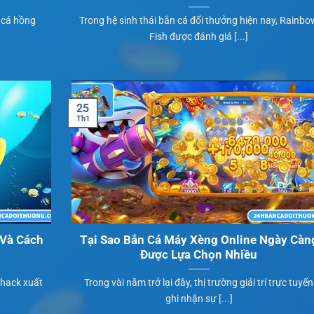
 cá hồng
Trong hệ sinh thái bắn cá đổi thưởng hiện nay, Rainb
Fish được đánh giá [...]
25
Th1
 Và Cách
Tại Sao Bắn Cá Máy Xèng Online Ngày Càn
Được Lựa Chọn Nhiều
 hack xuất
Trong vài năm trở lại đây, thị trường giải trí trực tuyến
ghi nhận sự [...]