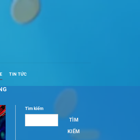
E
TIN TỨC
NG
Tìm kiếm
TÌM
KIẾM