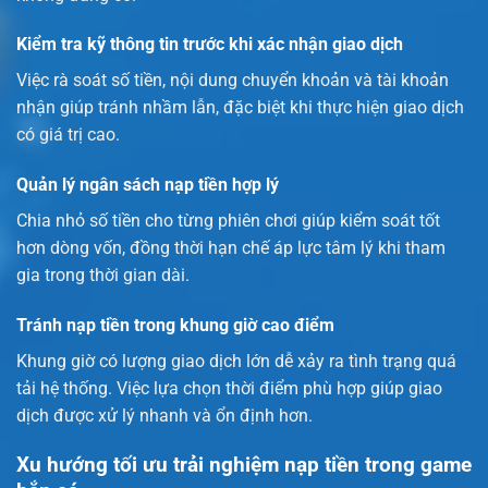
Kiểm tra kỹ thông tin trước khi xác nhận giao dịch
Việc rà soát số tiền, nội dung chuyển khoản và tài khoản
nhận giúp tránh nhầm lẫn, đặc biệt khi thực hiện giao dịch
có giá trị cao.
Quản lý ngân sách nạp tiền hợp lý
Chia nhỏ số tiền cho từng phiên chơi giúp kiểm soát tốt
hơn dòng vốn, đồng thời hạn chế áp lực tâm lý khi tham
gia trong thời gian dài.
Tránh nạp tiền trong khung giờ cao điểm
Khung giờ có lượng giao dịch lớn dễ xảy ra tình trạng quá
tải hệ thống. Việc lựa chọn thời điểm phù hợp giúp giao
dịch được xử lý nhanh và ổn định hơn.
Xu hướng tối ưu trải nghiệm nạp tiền trong game