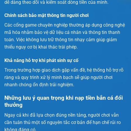
dễ dàng theo dõi và kiểm soát dòng tiền của mình.
Chính sách bảo mật thông tin người chơi
Các cổng game chuyên nghiệp thường áp dụng công nghệ
mã hóa nhằm bảo vệ dữ liệu cá nhân và thông tin thanh
toán. Việc không lưu trữ thông tin nhạy cảm giúp giảm
thiểu nguy cơ bị khai thác trái phép.
Khả năng hỗ trợ khi phát sinh sự cố
Trong trường hợp giao dịch gặp vấn đề, hệ thống hỗ trợ rõ
ràng và quy trình xử lý minh bạch sẽ giúp người chơi
nhanh chóng ổn định trải nghiệm.
Những lưu ý quan trọng khi nạp tiền bắn cá đổi
thưởng
Ngay cả khi đã lựa chọn đúng nền tảng, người chơi vẫn
cần tuân thủ một số nguyên tắc cơ bản để hạn chế rủi ro
không đáng có.