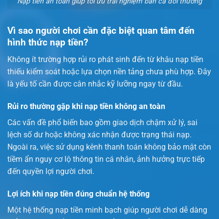
Nạp tiền an toàn giúp tối ưu trải nghiệm bắn cá đổi thưởng
Vì sao người chơi cần đặc biệt quan tâm đến
hình thức nạp tiền?
Không ít trường hợp rủi ro phát sinh đến từ khâu nạp tiền
thiếu kiểm soát hoặc lựa chọn nền tảng chưa phù hợp. Đây
là yếu tố cần được cân nhắc kỹ lưỡng ngay từ đầu.
Rủi ro thường gặp khi nạp tiền không an toàn
Các vấn đề phổ biến bao gồm giao dịch chậm xử lý, sai
lệch số dư hoặc không xác nhận được trạng thái nạp.
Ngoài ra, việc sử dụng kênh thanh toán không bảo mật còn
tiềm ẩn nguy cơ lộ thông tin cá nhân, ảnh hưởng trực tiếp
đến quyền lợi người chơi.
Lợi ích khi nạp tiền đúng chuẩn hệ thống
Một hệ thống nạp tiền minh bạch giúp người chơi dễ dàng