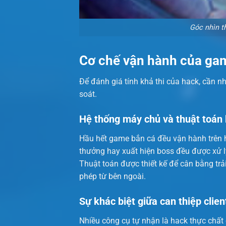
Góc nhìn th
Cơ chế vận hành của game
Để đánh giá tính khả thi của hack, cần n
soát.
Hệ thống máy chủ và thuật toán
Hầu hết game bắn cá đều vận hành trên h
thưởng hay xuất hiện boss đều được xử lý
Thuật toán được thiết kế để cân bằng trải
phép từ bên ngoài.
Sự khác biệt giữa can thiệp clien
Nhiều công cụ tự nhận là hack thực chất 