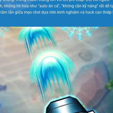
, những lời hứa như “auto ăn cá”, “không cần kỹ năng” rất dễ t
nhầm lẫn giữa mẹo chơi dựa trên kinh nghiệm và hack can thiệp