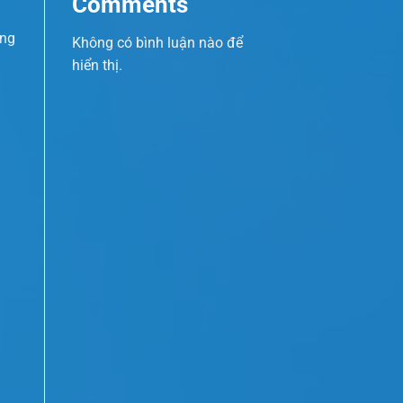
Comments
ựng
Không có bình luận nào để
hiển thị.