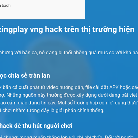
h bạch
zingplay vng hack trên thị trường hiện
nhưng với bắn cá, nó đang bị thổi phồng quá mức so với khả n
c chia sẻ tràn lan
 bắn cá xuất phát từ video hướng dẫn, file cài đặt APK hoặc cá
trợ. Những nguồn này thường được xây dựng dưới dạng bài viết
 tạo cảm giác đáng tin cậy. Một số trường hợp còn lợi dụng thư
i chơi nhầm tưởng đây là giải pháp chính thống.
 hack dễ thu hút người chơi
ý chung: mong muốn thắng lớn với chi phí thấp. Đối với người