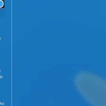
m
.
ái
như