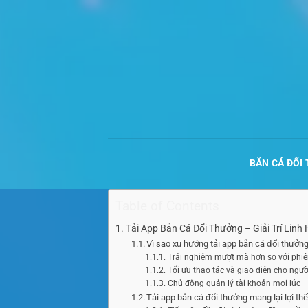
Bỏ
qua
nội
dung
BẮN CÁ ĐỔI
Table of Contents
Tải App Bắn Cá Đổi Thưởng – Giải Trí Linh 
Vì sao xu hướng tải app bắn cá đổi thưởn
Trải nghiệm mượt mà hơn so với phi
Tối ưu thao tác và giao diện cho ngườ
Chủ động quản lý tài khoản mọi lúc
Tải app bắn cá đổi thưởng mang lại lợi thế