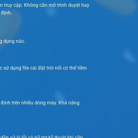
an truy cập. Không cần mở trình duyệt hay
 định.
ng dụng nào.
sử dụng file cài đặt trôi nổi có thể tiềm
 định trên nhiều dòng máy. Khả năng
n xử lý lỗi và hỗ trợ kỹ thuật khi cần