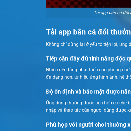
Tải app bắn cá đổi
Tải app bắn cá đổi thưởn
Không chỉ dừng lại ở yếu tố tiện lợi, ứng d
Tiếp cận đầy đủ tính năng độc q
Nhiều nền tảng phát triển các phòng chơi
đa dạng hơn, từ hiệu ứng hình ảnh, hệ th
Độ ổn định và bảo mật được nân
Ứng dụng thường được tích hợp cơ chế bảo
nhập và thao tác của người dùng được xử l
Phù hợp với người chơi thường 