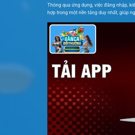
Thông qua ứng dụng, việc đăng nhập, kiểm
hợp trong một nền tảng duy nhất, giúp n