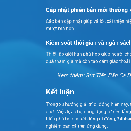
Cập nhật phiên bản mới thường 
Các bản cập nhật giúp vá lỗi, cải thiện 
mượt mà hơn.
Kiểm soát thời gian và ngân sác
Thiết lập giới hạn phù hợp giúp người chơ
quả tham gia mà còn tạo cảm giác thoải má
Xem thêm:
Rút Tiền Bắn Cá 
Kết luận
Trong xu hướng giải trí di động hiện nay,
chơi. Việc lựa chọn ứng dụng từ nền tảng
triển phù hợp người dùng di động,
24hba
nghiệm bắn cá trên ứng dụng.