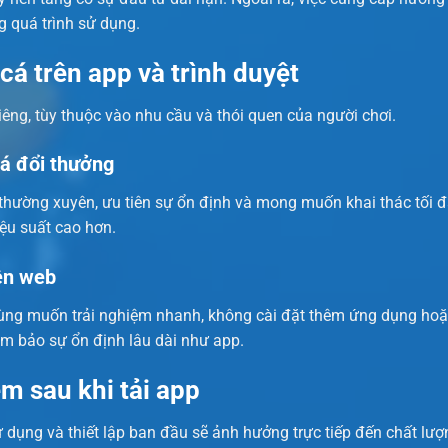
g quá trình sử dụng.
cá trên app và trình duyệt
êng, tùy thuộc vào nhu cầu và thói quen của người chơi.
cá đổi thưởng
ường xuyên, ưu tiên sự ổn định và mong muốn khai thác tối đa t
iệu suất cao hơn.
rên web
dùng muốn trải nghiệm nhanh, không cài đặt thêm ứng dụng hoặc
ảm bảo sự ổn định lâu dài như app.
ệm sau khi tải app
ử dụng và thiết lập ban đầu sẽ ảnh hưởng trực tiếp đến chất lượ