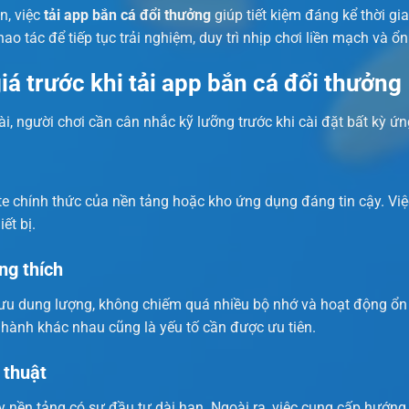
n, việc
tải app bắn cá đổi thưởng
giúp tiết kiệm đáng kể thời gi
hao tác để tiếp tục trải nghiệm, duy trì nhịp chơi liền mạch và ổn
á trước khi tải app bắn cá đổi thưởng
i, người chơi cần cân nhắc kỹ lưỡng trước khi cài đặt bất kỳ ứ
e chính thức của nền tảng hoặc kho ứng dụng đáng tin cậy. Việc 
ết bị.
ng thích
 ưu dung lượng, không chiếm quá nhiều bộ nhớ và hoạt động ổn
u hành khác nhau cũng là yếu tố cần được ưu tiên.
 thuật
nền tảng có sự đầu tư dài hạn. Ngoài ra, việc cung cấp hướng dẫ