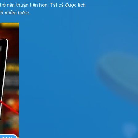
rở nên thuận tiện hơn. Tất cả được tích
ổi nhiều bước.