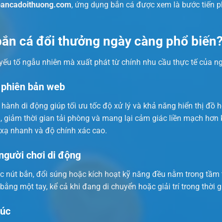
ancadoithuong.com
, ứng dụng bắn cá được xem là bước tiến ph
 bắn cá đổi thưởng ngày càng phổ biến
u tố ngẫu nhiên mà xuất phát từ chính nhu cầu thực tế của ngư
 phiên bản web
hành di động giúp tối ưu tốc độ xử lý và khả năng hiển thị đồ họ
, giảm thời gian tải phòng và mang lại cảm giác liền mạch hơn kh
 xạ nhanh và độ chính xác cao.
 người chơi di động
c nút bắn, đổi súng hoặc kích hoạt kỹ năng đều nằm trong tầm 
bằng một tay, kể cả khi đang di chuyển hoặc giải trí trong thời 
lúc