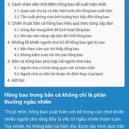
Cách nhận diện thời điểm hồng bao dễ xuất hiện nhất
Quan sát chu kỳ cá đặc biệt trước khi hồng bao xuất hiện
Tần suất phòng chơi ảnh hưởng trực tiếp đến hồng bao
Chiến thuật bắn cá hồng bao hiệu quả theo từng cấp đạn
Dùng đạn trung bình để kích hoạt hồng bao
Khi nào nên nâng cấp đạn để chốt hồng bao
Những lỗi khiến người chơi bỏ lỡ hồng bao giá trị cao
Bắn theo cảm xúc khi thấy hồng bao
Không kiểm soát vốn khi săn hồng bao
Bắn cá hồng bao phù hợp với người chơi nào
Người chơi có khả năng quan sát và kiên nhẫn
Người chơi ưu tiên lợi nhuận ổn định thay vì jackpot
Kết bài
Hồng bao trong bắn cá không chỉ là phần
thưởng ngẫu nhiên
Thoạt nhìn, hồng bao xuất hiện xen kẽ trong ván chơi khiến
nhiều người cho rằng đây là yếu tố ngẫu nhiên hoàn toàn.
Tuy nhiên, hệ thống bắn cá hiện đại được lập trình dựa trên