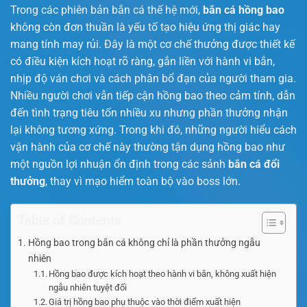
Trong các phiên bản bắn cá thế hệ mới,
bắn cá hồng bao
không còn đơn thuần là yếu tố tạo hiệu ứng thị giác hay
mang tính may rủi. Đây là một cơ chế thưởng được thiết kế
có điều kiện kích hoạt rõ ràng, gắn liền với hành vi bắn,
nhịp độ ván chơi và cách phân bổ đạn của người tham gia.
Nhiều người chơi vẫn tiếp cận hồng bao theo cảm tính, dẫn
đến tình trạng tiêu tốn nhiều xu nhưng phần thưởng nhận
lại không tương xứng. Trong khi đó, những người hiểu cách
vận hành của cơ chế này thường tận dụng hồng bao như
một nguồn lợi nhuận ổn định trong các sảnh
bắn cá đổi
thưởng
, thay vì mạo hiểm toàn bộ vào boss lớn.
Table of Contents
Hồng bao trong bắn cá không chỉ là phần thưởng ngẫu
nhiên
Hồng bao được kích hoạt theo hành vi bắn, không xuất hiện
ngẫu nhiên tuyệt đối
Giá trị hồng bao phụ thuộc vào thời điểm xuất hiện