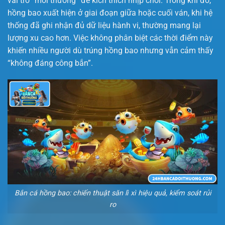
vai trò “mồi thưởng” để kích thích nhịp chơi. Trong khi đó,
hồng bao xuất hiện ở giai đoạn giữa hoặc cuối ván, khi hệ
thống đã ghi nhận đủ dữ liệu hành vi, thường mang lại
lượng xu cao hơn. Việc không phân biệt các thời điểm này
khiến nhiều người dù trúng hồng bao nhưng vẫn cảm thấy
“không đáng công bắn”.
Bắn cá hồng bao: chiến thuật săn lì xì hiệu quả, kiểm soát rủi
ro