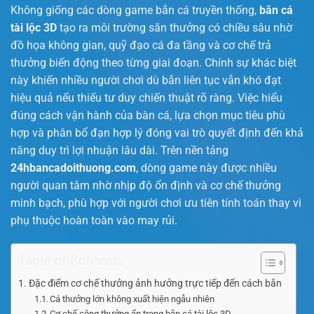
Không giống các dòng game bắn cá truyền thống,
bắn cá
tài lộc 3D
tạo ra môi trường săn thưởng có chiều sâu nhờ
đồ họa không gian, quỹ đạo cá đa tầng và cơ chế trả
thưởng biến động theo từng giai đoạn. Chính sự khác biệt
này khiến nhiều người chơi dù bắn liên tục vẫn khó đạt
hiệu quả nếu thiếu tư duy chiến thuật rõ ràng. Việc hiểu
đúng cách vận hành của bàn cá, lựa chọn mục tiêu phù
hợp và phân bổ đạn hợp lý đóng vai trò quyết định đến khả
năng duy trì lợi nhuận lâu dài. Trên nền tảng
24hbancadoithuong.com
, dòng game này được nhiều
người quan tâm nhờ nhịp độ ổn định và cơ chế thưởng
minh bạch, phù hợp với người chơi ưu tiên tính toán thay vì
phụ thuộc hoàn toàn vào may rủi.
Table of Contents
Đặc điểm cơ chế thưởng ảnh hưởng trực tiếp đến cách bắn
Cá thưởng lớn không xuất hiện ngẫu nhiên
Cơ chế cộng thưởng ẩn trong bắn cá tài lộc 3D