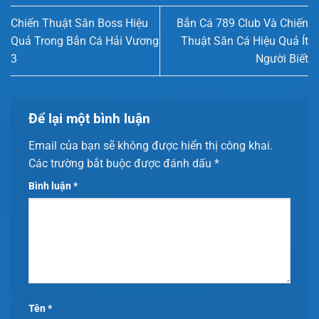
Chiến Thuật Săn Boss Hiệu
Bắn Cá 789 Club Và Chiến
Quả Trong Bắn Cá Hải Vương
Thuật Săn Cá Hiệu Quả Ít
3
Người Biết
Để lại một bình luận
Email của bạn sẽ không được hiển thị công khai.
Các trường bắt buộc được đánh dấu
*
Bình luận
*
Tên
*