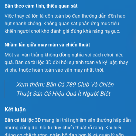
Bắn theo cảm tính, thiếu quan sát
Việc thấy cá lớn là dồn toàn bộ đạn thường dẫn đến hao
hụt nhanh chóng. Không quan sát phản ứng mục tiêu
khiến người chơi khó đánh giá đúng khả năng hạ gục.
Nhầm lẫn giữa may mắn và chiến thuật
Một vài ván thắng không đồng nghĩa với cách chơi hiệu
quả. Bắn cá tài lộc 3D đòi hỏi sự tính toán và kỷ luật, thay
vì phụ thuộc hoàn toàn vào vận may nhất thời.
Xem thêm:
Bắn Cá 789 Club
Và Chiến
Thuật Săn Cá Hiệu Quả Ít Người Biết
Kết luận
Bắn cá tài lộc 3D
mang lại trải nghiệm săn thưởng hấp dẫn
nhưng cũng đòi hỏi tư duy chiến thuật rõ ràng. Khi hiểu
đúng cơ chế thưởng, phân bổ đạn hợp lý và quản lý vốn