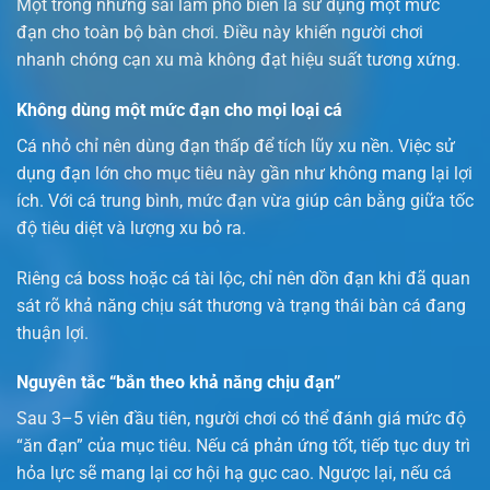
Một trong những sai lầm phổ biến là sử dụng một mức
đạn cho toàn bộ bàn chơi. Điều này khiến người chơi
nhanh chóng cạn xu mà không đạt hiệu suất tương xứng.
Không dùng một mức đạn cho mọi loại cá
Cá nhỏ chỉ nên dùng đạn thấp để tích lũy xu nền. Việc sử
dụng đạn lớn cho mục tiêu này gần như không mang lại lợi
ích. Với cá trung bình, mức đạn vừa giúp cân bằng giữa tốc
độ tiêu diệt và lượng xu bỏ ra.
Riêng cá boss hoặc cá tài lộc, chỉ nên dồn đạn khi đã quan
sát rõ khả năng chịu sát thương và trạng thái bàn cá đang
thuận lợi.
Nguyên tắc “bắn theo khả năng chịu đạn”
Sau 3–5 viên đầu tiên, người chơi có thể đánh giá mức độ
“ăn đạn” của mục tiêu. Nếu cá phản ứng tốt, tiếp tục duy trì
hỏa lực sẽ mang lại cơ hội hạ gục cao. Ngược lại, nếu cá