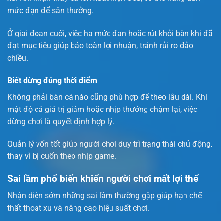
mức đạn để săn thưởng.
Ở giai đoạn cuối, việc hạ mức đạn hoặc rút khỏi bàn khi đã
đạt mục tiêu giúp bảo toàn lợi nhuận, tránh rủi ro đảo
chiều.
Biết dừng đúng thời điểm
Không phải bàn cá nào cũng phù hợp để theo lâu dài. Khi
mật độ cá giá trị giảm hoặc nhịp thưởng chậm lại, việc
dừng chơi là quyết định hợp lý.
Quản lý vốn tốt giúp người chơi duy trì trạng thái chủ động,
thay vì bị cuốn theo nhịp game.
Sai lầm phổ biến khiến người chơi mất lợi thế
Nhận diện sớm những sai lầm thường gặp giúp hạn chế
thất thoát xu và nâng cao hiệu suất chơi.