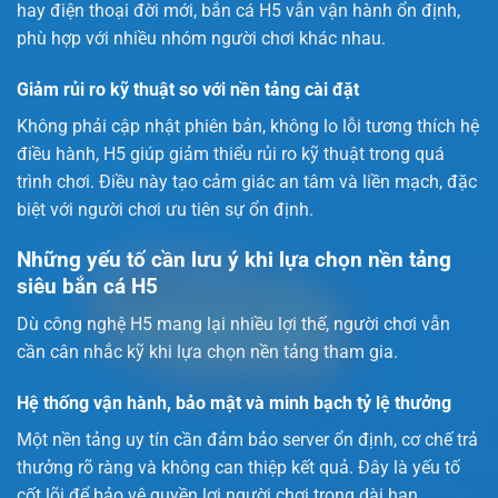
hay điện thoại đời mới, bắn cá H5 vẫn vận hành ổn định,
phù hợp với nhiều nhóm người chơi khác nhau.
Giảm rủi ro kỹ thuật so với nền tảng cài đặt
Không phải cập nhật phiên bản, không lo lỗi tương thích hệ
điều hành, H5 giúp giảm thiểu rủi ro kỹ thuật trong quá
trình chơi. Điều này tạo cảm giác an tâm và liền mạch, đặc
biệt với người chơi ưu tiên sự ổn định.
Những yếu tố cần lưu ý khi lựa chọn nền tảng
siêu bắn cá H5
Dù công nghệ H5 mang lại nhiều lợi thế, người chơi vẫn
cần cân nhắc kỹ khi lựa chọn nền tảng tham gia.
Hệ thống vận hành, bảo mật và minh bạch tỷ lệ thưởng
Một nền tảng uy tín cần đảm bảo server ổn định, cơ chế trả
thưởng rõ ràng và không can thiệp kết quả. Đây là yếu tố
cốt lõi để bảo vệ quyền lợi người chơi trong dài hạn.