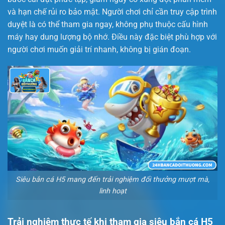
và hạn chế rủi ro bảo mật. Người chơi chỉ cần truy cập trình
duyệt là có thể tham gia ngay, không phụ thuộc cấu hình
máy hay dung lượng bộ nhớ. Điều này đặc biệt phù hợp với
người chơi muốn giải trí nhanh, không bị gián đoạn.
Siêu bắn cá H5 mang đến trải nghiệm đổi thưởng mượt mà,
linh hoạt
Trải nghiệm thực tế khi tham gia siêu bắn cá H5