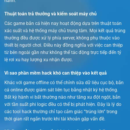
hành.
Thuật toán trả thưởng và kiểm soát máy chủ
Các game bắn cá hiện nay hoạt động dựa trên thuật toán
xác suất và hệ thống máy chủ trung tâm. Mọi kết quả trúng
thưởng đều được xử lý phía server, không phụ thuộc vào
thiết bị người chơi. Điều này đồng nghĩa với việc can thiệp
từ bên ngoài gần như không thể tác động trực tiếp đến tỷ
lệ rơi xu hay lượng xu nhận được.
Vì sao phần mềm hack khó can thiệp vào kết quả
Khác với game offline có thể chỉnh sửa dữ liệu cục bộ, bắn
cá online được giám sát liên tục bằng nhật ký hệ thống.
Bất kỳ hành vi bất thường nào như tăng xu đột ngột, bắn
với tần suất phi logic đều có thể bị phát hiện. Đây là lý do
các tool hack thường chỉ tạo cảm giác “trúng lớn” trong
thời gian rất ngắn trước khi tài khoản gặp vấn đề.