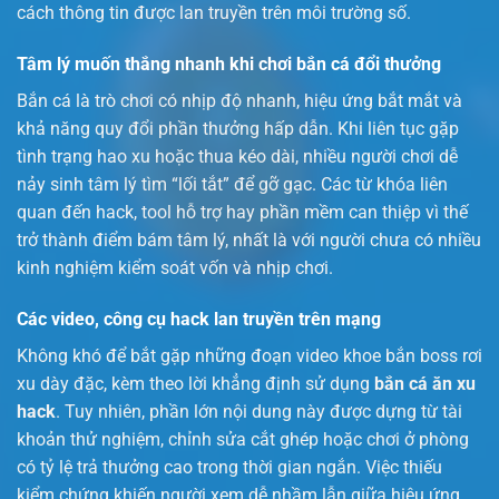
cách thông tin được lan truyền trên môi trường số.
Tâm lý muốn thắng nhanh khi chơi bắn cá đổi thưởng
Bắn cá là trò chơi có nhịp độ nhanh, hiệu ứng bắt mắt và
khả năng quy đổi phần thưởng hấp dẫn. Khi liên tục gặp
tình trạng hao xu hoặc thua kéo dài, nhiều người chơi dễ
nảy sinh tâm lý tìm “lối tắt” để gỡ gạc. Các từ khóa liên
quan đến hack, tool hỗ trợ hay phần mềm can thiệp vì thế
trở thành điểm bám tâm lý, nhất là với người chưa có nhiều
kinh nghiệm kiểm soát vốn và nhịp chơi.
Các video, công cụ hack lan truyền trên mạng
Không khó để bắt gặp những đoạn video khoe bắn boss rơi
xu dày đặc, kèm theo lời khẳng định sử dụng
bắn cá ăn xu
hack
. Tuy nhiên, phần lớn nội dung này được dựng từ tài
khoản thử nghiệm, chỉnh sửa cắt ghép hoặc chơi ở phòng
có tỷ lệ trả thưởng cao trong thời gian ngắn. Việc thiếu
kiểm chứng khiến người xem dễ nhầm lẫn giữa hiệu ứng