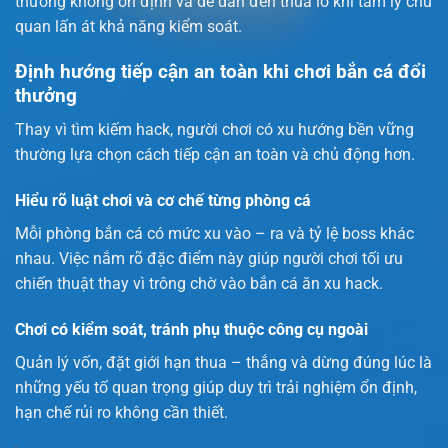
thường không ổn định và dễ dẫn đến thua lỗ khi tâm lý chủ
quan lấn át khả năng kiểm soát.
Định hướng tiếp cận an toàn khi chơi bắn cá đổi
thưởng
Thay vì tìm kiếm hack, người chơi có xu hướng bền vững
thường lựa chọn cách tiếp cận an toàn và chủ động hơn.
Hiểu rõ luật chơi và cơ chế từng phòng cá
Mỗi phòng bắn cá có mức xu vào – ra và tỷ lệ boss khác
nhau. Việc nắm rõ đặc điểm này giúp người chơi tối ưu
chiến thuật thay vì trông chờ vào bắn cá ăn xu hack.
Chơi có kiểm soát, tránh phụ thuộc công cụ ngoài
Quản lý vốn, đặt giới hạn thua – thắng và dừng đúng lúc là
những yếu tố quan trọng giúp duy trì trải nghiệm ổn định,
hạn chế rủi ro không cần thiết.