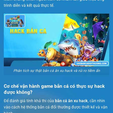
trình diễn và kết quả thực tế.
Phân tích sự thật bắn cá ăn xu hack và rủi ro tiềm ẩn
Cơ chế vận hành game bắn cá có thực sự hack
được không?
Để đánh giá tính khả thi của
bắn cá ăn xu hack
, cần nhìn
vào cách hệ thống bắn cá đổi thưởng được thiết kế và vận