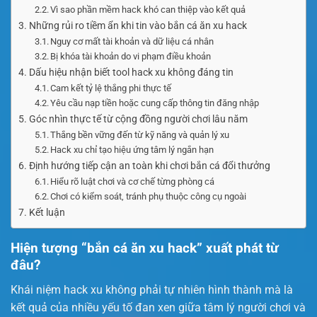
Vì sao phần mềm hack khó can thiệp vào kết quả
Những rủi ro tiềm ẩn khi tin vào bắn cá ăn xu hack
Nguy cơ mất tài khoản và dữ liệu cá nhân
Bị khóa tài khoản do vi phạm điều khoản
Dấu hiệu nhận biết tool hack xu không đáng tin
Cam kết tỷ lệ thắng phi thực tế
Yêu cầu nạp tiền hoặc cung cấp thông tin đăng nhập
Góc nhìn thực tế từ cộng đồng người chơi lâu năm
Thắng bền vững đến từ kỹ năng và quản lý xu
Hack xu chỉ tạo hiệu ứng tâm lý ngắn hạn
Định hướng tiếp cận an toàn khi chơi bắn cá đổi thưởng
Hiểu rõ luật chơi và cơ chế từng phòng cá
Chơi có kiểm soát, tránh phụ thuộc công cụ ngoài
Kết luận
Hiện tượng “bắn cá ăn xu hack” xuất phát từ
đâu?
Khái niệm hack xu không phải tự nhiên hình thành mà là
kết quả của nhiều yếu tố đan xen giữa tâm lý người chơi và