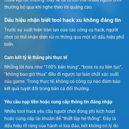
thường bỏ qua khi nghe theo lời quảng cáo.
Dấu hiệu nhận biết tool hack xu không đáng tin
Trước sự xuất hiện tràn lan của các công cụ hack, người
chơi có thể nhận diện rủi ro thông qua một số dấu hiệu phổ
biến.
Cam kết tỷ lệ thắng phi thực tế
Những lời hứa như “100% bắn trúng”, “boss ra xu liên tục”,
“không bao giờ thua” đều đi ngược lại bản chất xác suất
của game. Trong thực tế, không có công cụ nào đảm bảo
kết quả tuyệt đối trong bắn cá đổi thưởng.
Yêu cầu nạp tiền hoặc cung cấp thông tin đăng nhập
Nhiều tool hack yêu cầu người chơi đóng phí kích hoạt
hoặc cung cấp tài khoản để “thiết lập hệ thống”. Đây là
dấu hiệu rõ ràng của hành vi lừa đảo, bởi không có lý do