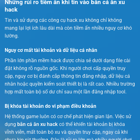
Những rủi ro tiềm ẩn khi tin vào bắn cá ăn xu
hack
Tin và sử dụng các công cụ hack xu không chỉ không
mang lại lợi ích lâu dài mà còn tiềm ẩn nhiều nguy cơ khó
lường.
Nguy cơ mất tài khoản và dữ liệu cá nhân
Phần lớn phần mềm hack được chia sẻ dưới dạng file cài
đặt không rõ nguồn gốc. Khi người chơi cấp quyền truy
cập, nguy cơ bị đánh cắp thông tin đăng nhập, dữ liệu cá
nhân hoặc quyền kiểm soát thiết bị là rất cao. Nhiều trường
hợp mất toàn bộ số dư chỉ sau một lần đăng nhập tool.
Bị khóa tài khoản do vi phạm điều khoản
Hệ thống game luôn có cơ chế phát hiện gian lận. Việc sử
dụng
bắn cá ăn xu hack
có thể khiến tài khoản bị khóa
vĩnh viễn, mất toàn bộ xu và quyền truy cập, ngay cả khi
chưa kịp rút thưởng. Đây là rủi ro lớn mà nhiều người chơi