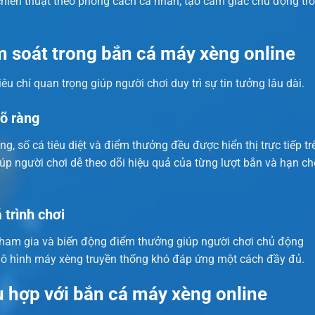
 chiến thuật theo phong cách cá nhân, tạo cảm giác chủ động tr
m soát trong bắn cá máy xèng online
êu chí quan trọng giúp người chơi duy trì sự tin tưởng lâu dài.
rõ ràng
g, số cá tiêu diệt và điểm thưởng đều được hiển thị trực tiếp tr
úp người chơi dễ theo dõi hiệu quả của từng lượt bắn và hạn ch
 trình chơi
n tham gia và biến động điểm thưởng giúp người chơi chủ động
mô hình máy xèng truyền thống khó đáp ứng một cách đầy đủ.
ù hợp với bắn cá máy xèng online