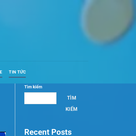
E
TIN TỨC
Tìm kiếm
TÌM
KIẾM
Recent Posts