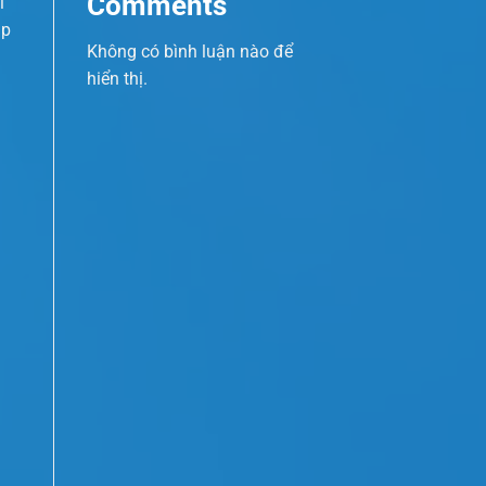
Comments
i
úp
Không có bình luận nào để
hiển thị.