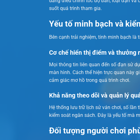
dàng điều chỉnh tốc độ bắn, loại đạn và
suốt quá trình tham gia.
Yếu tố minh bạch và kiể
Bên cạnh trải nghiệm, tính minh bạch là ti
Cơ chế hiển thị điểm và thưởng 
Mọi thông tin liên quan đến số đạn sử dụn
màn hình. Cách thể hiện trực quan này gi
cảm giác mơ hồ trong quá trình chơi.
Khả năng theo dõi và quản lý quá
Hệ thống lưu trữ lịch sử ván chơi, số lầ
kiểm soát ngân sách. Đây là yếu tố mà 
Đối tượng người chơi ph