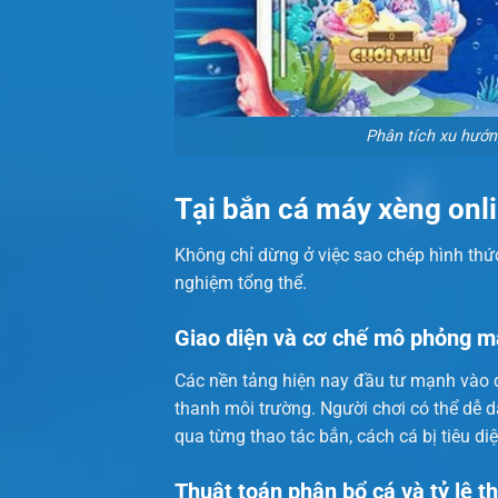
Phân tích xu hướn
Tại bắn cá máy xèng onli
Không chỉ dừng ở việc sao chép hình thức
nghiệm tổng thể.
Giao diện và cơ chế mô phỏng m
Các nền tảng hiện nay đầu tư mạnh vào 
thanh môi trường. Người chơi có thể dễ 
qua từng thao tác bắn, cách cá bị tiêu di
Thuật toán phân bổ cá và tỷ lệ 