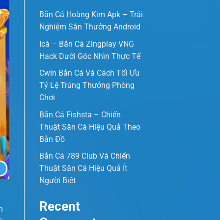
Bắn Cá Hoàng Kim Apk – Trải
Nghiệm Săn Thưởng Android
Icá – Bắn Cá Zingplay VNG
Hack Dưới Góc Nhìn Thực Tế
Cwin Bắn Cá Và Cách Tối Ưu
Tỷ Lệ Trúng Thưởng Phòng
Chơi
Bắn Cá Fishsta – Chiến
Thuật Săn Cá Hiệu Quả Theo
Bản Đồ
Bắn Cá 789 Club Và Chiến
Thuật Săn Cá Hiệu Quả Ít
Người Biết
Recent
n